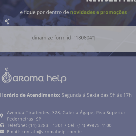
e fique por dentro de
novidades e promoções
[dinamize-form id=”180604″]
Horário de Atendimento:
Segunda à Sexta das 9h às 17h
Avenida Tiradentes, 328, Galeria Ágape, Piso Superior -
Pederneiras. SP
Telefone: (14) 3283 - 1301 / Cel: (14) 99875-4100
Email:
contato@aromahelp.com.br