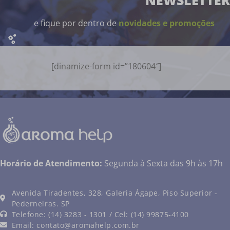
e fique por dentro de
novidades e promoções
[dinamize-form id=”180604″]
Horário de Atendimento:
Segunda à Sexta das 9h às 17h
Avenida Tiradentes, 328, Galeria Ágape, Piso Superior -
Pederneiras. SP
Telefone: (14) 3283 - 1301 / Cel: (14) 99875-4100
Email:
contato@aromahelp.com.br