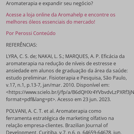
Aromaterapia e expandir seu negócio?
Acesse a loja online da Aromahelp e encontre os
melhores óleos essenciais do mercado!
Por Perossi Conteúdo
REFERÊNCIAS:
LYRA, C. S. de; NAKAI, L. S.; MARQUES, A. P. Eficácia da
aromaterapia na redução de níveis de estresse e
ansiedade em alunos de graduação da área da saúde:
estudo preliminar. Fisioterapia e Pesquisa, São Paulo,
v.17, n.1, p.13-7, jan/mar. 2010. Disponível em:
<https://www.scielo.br/j/fp/a/B6dQHXr4YVbvdvLzPXRf3jN
format=pdf&lang=pt>. Acesso em 23 jun. 2023.
POLVANI, A. C. T. et al. Aromaterapia como
ferramenta estratégica de marketing olfativo na
relação empresa-clientes. Brazilian Journal of
Development, Curitiba, v.7, n.6, p. 64659-64678, jun.