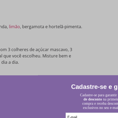
nda,
limão
, bergamota e hortelã-pimenta.
 com 3 colheres de açúcar mascavo, 3
al que você escolheu. Misture bem e
ia a dia.
a rotina de skincare e como fazer um creme
ssa receita em casa? Você vai se surpreender
E não se esqueça de usar um protetor solar
pele agradece!
as que irão gostar dessa receita! Um abraço