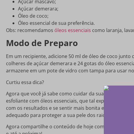
Açúcar mascavo;
Açúcar demerara;
Óleo de coco;
Óleo essencial de sua preferência.
Obs: recomendamos
óleos essenciais
como laranja, lava
Modo de Preparo
Em um recipiente, adicione 50 ml de óleo de coco junto
colheres de açúcar demerara e 24 gotas do óleo essenci
armazene em um pote de vidro com tampa para usar no d
Curtiu essa dica?
Agora que você já sabe como cuidar da sua pele com um
esfoliante com óleos essenciais, que tal experimentar e
com os resultados e se sentir mais bonita e confiante. 
adequado para proteger a sua pele dos raios UV. A sua 
Agora compartilhe o conteúdo de hoje com aquelas amig
e até a próxima!