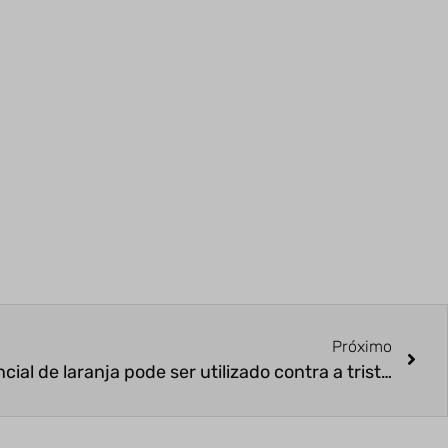
Próximo
Você sabia que o óleo essencial de laranja pode ser utilizado contra a tristeza e desânimo?