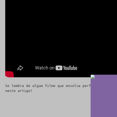
Se lembra de algum filme que envolva perfumes? Já usou
neste artigo?