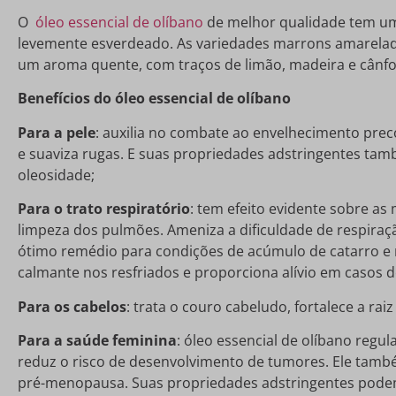
O
óleo essencial de olíbano
de melhor qualidade tem um
levemente esverdeado. As variedades marrons amarelada
um aroma quente, com traços de limão, madeira e cânfo
Benefícios do óleo essencial de olíbano
Para a pele
: auxilia no combate ao envelhecimento prec
e suaviza rugas. E suas propriedades adstringentes ta
oleosidade;
Para o trato respiratório
: tem efeito evidente sobre a
limpeza dos pulmões. Ameniza a dificuldade de respiraç
ótimo remédio para condições de acúmulo de catarro e 
calmante nos resfriados e proporciona alívio em casos de
Para os cabelos
: trata o couro cabeludo, fortalece a rai
Para a saúde feminina
: óleo essencial de olíbano regu
reduz o risco de desenvolvimento de tumores. Ele tamb
pré-menopausa. Suas propriedades adstringentes podem 