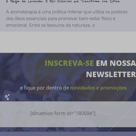
A Magia da Lavanda: O Óleo Essencial que Transforma sua Rotina
A aromaterapia é uma prática milenar que utiliza os poderes
dos óleos essenciais para promover bem-estar físico e
emocional. Entre os tesouros da natureza, o
INSCREVA-SE
EM NOSSA
NEWSLETTER
e fique por dentro de
novidades e promoções
[dinamize-form id=”180604″]