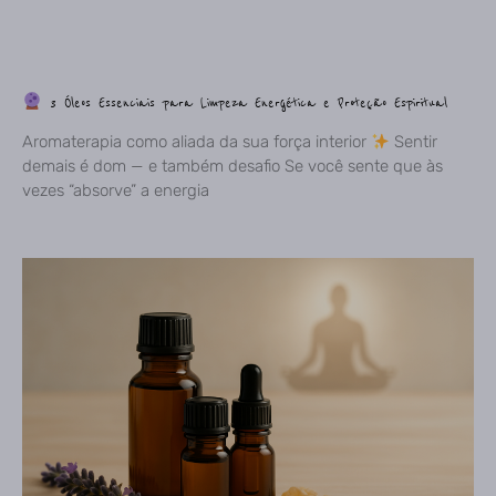
3 Óleos Essenciais para Limpeza Energética e Proteção Espiritual
Aromaterapia como aliada da sua força interior
Sentir
demais é dom — e também desafio Se você sente que às
vezes “absorve” a energia