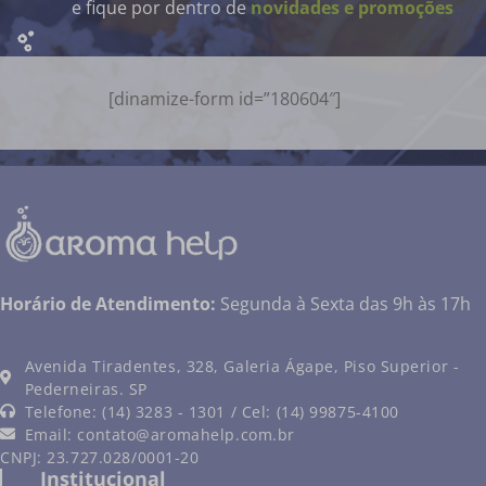
e fique por dentro de
novidades e promoções
[dinamize-form id=”180604″]
Horário de Atendimento:
Segunda à Sexta das 9h às 17h
Avenida Tiradentes, 328, Galeria Ágape, Piso Superior -
Pederneiras. SP
Telefone: (14) 3283 - 1301 / Cel: (14) 99875-4100
Email:
contato@aromahelp.com.br
CNPJ: 23.727.028/0001-20
Institucional