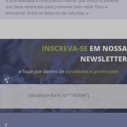
A aromaterapia é uma prática milenar que utiliza os poderes
dos óleos essenciais para promover bem-estar físico e
emocional. Entre os tesouros da natureza, o
INSCREVA-SE
EM NOSSA
NEWSLETTER
e fique por dentro de
novidades e promoções
[dinamize-form id=”180604″]