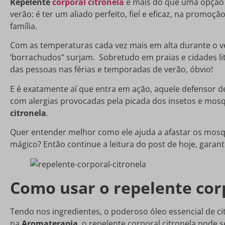
Repelente
corporal citronela
é mais do que uma opção p
verão: é ter um aliado perfeito, fiel e eficaz, na promoçã
família.
Com as temperaturas cada vez mais em alta durante o 
‘borrachudos” surjam. Sobretudo em praias e cidades lit
das pessoas nas férias e temporadas de verão, óbvio!
E é exatamente aí que entra em ação, aquele defensor d
com alergias provocadas pela picada dos insetos e mosq
citronela
.
Quer entender melhor como ele ajuda a afastar os mosq
mágico? Então continue a leitura do post de hoje, garan
Como usar o repelente corp
Tendo nos ingredientes, o poderoso óleo essencial de c
na
Aromaterapia
, o repelente corporal citronela pode