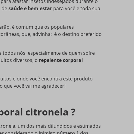
ara afastar insetos indesejados durante o
o de
saúde e bem-estar
para você e toda sua
verão, é comum que os populares
orâneas, que, advinha: é o destino preferido
e todos nós, especialmente de quem sofre
uitos diversos, o
repelente corporal
uitos e onde você encontra este produto
to que você vai me agradecer!
oral citronela ?
itronela, um dos mais difundidos e estimados
 ser considerado o inimigo número 1 dos