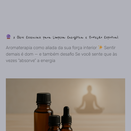
3 Óleos Essenciais para Limpeza Energética e Proteção Espiritual
Aromaterapia como aliada da sua força interior
Sentir
demais é dom — e também desafio Se você sente que às
vezes “absorve” a energia