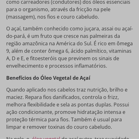
como carreadores (condutores) dos óleos essenciais
para o organismo, através da fricção na pele
(massagem), nos fios e couro cabeludo.
O açaí, também conhecido como juçara, assai ou açaí-
do-pará, é um fruto que cresce nas palmeiras da
região amazônica na América do Sul. É rico em ômega
9, além de conter ômega 6, ácido palmítico, vitaminas
A, D e E, e fitoesteróis que previnem os sinais de
envelhecimento e processos inflamatórios.
Benefícios do Óleo Vegetal de Açaí
Quando aplicado nos cabelos traz nutrição, brilho e
maciez. Repara fios danificados, controla o frizz,
melhora flexibilidade e sela as pontas duplas. Possui
ação condicionante, promove hidratação intensa e
proteção térmica para fios. Também é usual para
limpar e remover toxinas do couro cabeludo.
Na pele, o
óleo vegetal
de açaí nutre, traz suavidade