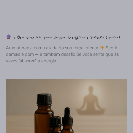
3 Óleos Essenciais para Limpeza Energética e Proteção Espiritual
Aromaterapia como aliada da sua força interior
Sentir
demais é dom — e também desafio Se você sente que às
vezes “absorve” a energia