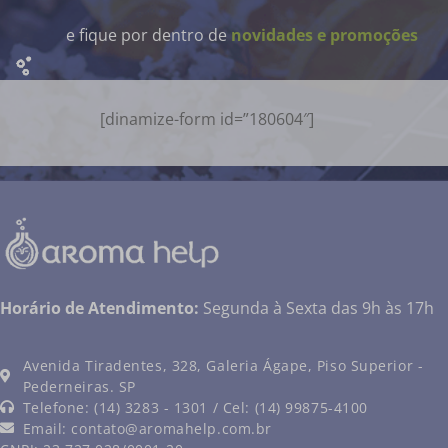
e fique por dentro de
novidades e promoções
[dinamize-form id=”180604″]
Horário de Atendimento:
Segunda à Sexta das 9h às 17h
Avenida Tiradentes, 328, Galeria Ágape, Piso Superior -
Pederneiras. SP
Telefone: (14) 3283 - 1301 / Cel: (14) 99875-4100
Email:
contato@aromahelp.com.br