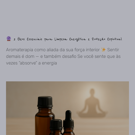
3 Óleos Essenciais para Limpeza Energética e Proteção Espiritual
Aromaterapia como aliada da sua força interior
Sentir
demais é dom — e também desafio Se você sente que às
vezes “absorve” a energia