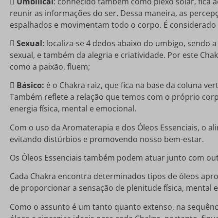

Umbilical
: conhecido também como plexo solar, fica 
reunir as informações do ser. Dessa maneira, as percep
espalhados e movimentam todo o corpo. É considerado o

Sexual
: localiza-se 4 dedos abaixo do umbigo, sendo a
sexual, e também da alegria e criatividade. Por este Cha
como a paixão, fluem;

Básico:
é o Chakra raiz, que fica na base da coluna ver
Também reflete a relação que temos com o próprio corpo
energia física, mental e emocional.
Com o uso da Aromaterapia e dos Óleos Essenciais, o al
evitando distúrbios e promovendo nosso bem-estar.
Os Óleos Essenciais também podem atuar junto com outr
Cada Chakra encontra determinados tipos de óleos aprop
de proporcionar a sensação de plenitude física, mental 
Como o assunto é um tanto quanto extenso, na sequênci