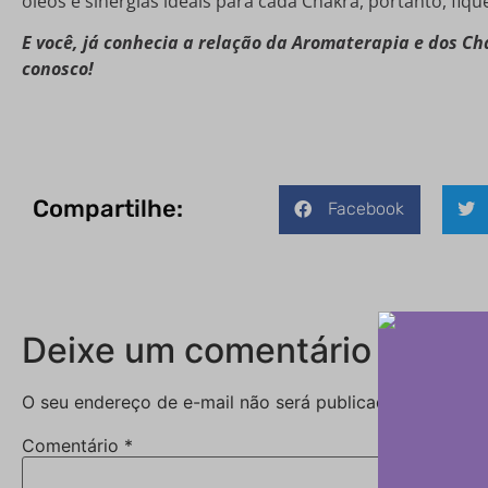
óleos e sinergias ideais para cada Chakra, portanto, fiqu
E você, já conhecia a relação da Aromaterapia e dos C
conosco!
Compartilhe:
Facebook
Deixe um comentário
O seu endereço de e-mail não será publicado.
Campos o
Comentário
*