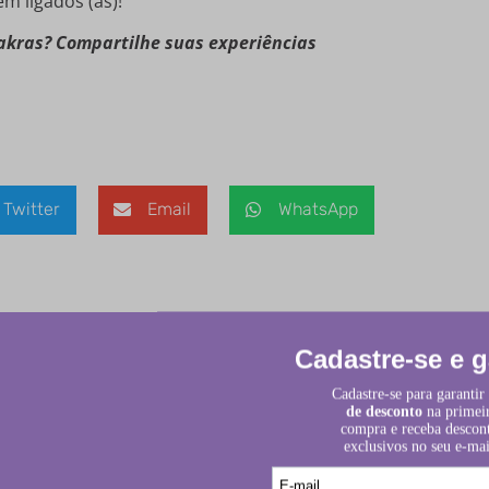
em ligados (as)!
hakras? Compartilhe suas experiências
Twitter
Email
WhatsApp
brigatórios são marcados com
*