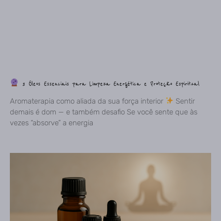
3 Óleos Essenciais para Limpeza Energética e Proteção Espiritual
Aromaterapia como aliada da sua força interior
Sentir
demais é dom — e também desafio Se você sente que às
vezes “absorve” a energia