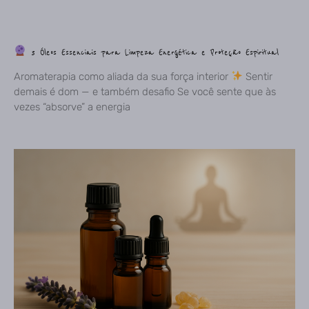
3 Óleos Essenciais para Limpeza Energética e Proteção Espiritual
Aromaterapia como aliada da sua força interior
Sentir
demais é dom — e também desafio Se você sente que às
vezes “absorve” a energia