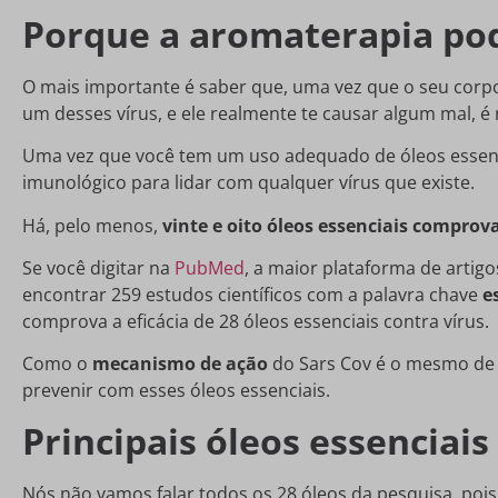
Porque a aromaterapia po
O mais importante é saber que, uma vez que o seu corpo 
um desses vírus, e ele realmente te causar algum mal, 
Uma vez que você tem um uso adequado de óleos essenci
imunológico para lidar com qualquer vírus que existe.
Há, pelo menos,
vinte e oito óleos essenciais compro
Se você digitar na
PubMed
, a maior plataforma de artigo
encontrar 259 estudos científicos com a palavra chave
e
comprova a eficácia de 28 óleos essenciais contra vírus.
Como o
mecanismo de ação
do Sars Cov é o mesmo de 
prevenir com esses óleos essenciais.
Principais óleos essenciai
Nós não vamos falar todos os 28 óleos da pesquisa, poi