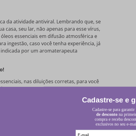
ca da atividade antiviral. Lembrando que, se
ua casa, seu lar, não apenas para esse vírus,
óleos essenciais em difusão atmosférica e
a ingestão, caso você tenha experiência, já
o indicada por um aromaterapeuta
o!
enciais, nas diluições corretas, para você
do?
es de ambiente
ples e fácil de usar é o que se coloca direto
ão as gotas de óleo e que deve ser