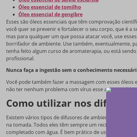
Óleo essencial de tomilho
Óleo essencial de gengibre
Esses são óleos essenciais que têm comprovação científi
você quer se prevenir e fortalecer o seu corpo, que é a s
mas para qualquer um que possa atacar você, use esses 
borrifador de ambiente. Use também, eventualmente, par
tenha feito algum curso de aromaterapia, ou está send
profissional.
Nunca faça a ingestão sem o conhecimento necessári
Você pode também fazer a massagem com esses óleos ess
não ter nenhum problema com vírus esse ano. Combina
Como utilizar nos difusor
Existem vários tipos de difusores de ambiente! O mais sim
na tomada. Todos eles têm sempre um recipiente onde v
completado com água. É bem prático de usar!