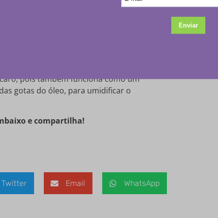
de deve ir uma vela. No topo, ele tem o
e óleo e completar com água.
, aromatizando o ambiente.
 caro, pois também funciona como um
das gotas do óleo, para umidificar o
embaixo e compartilha!
Twitter
Email
WhatsApp