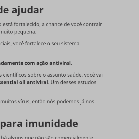
de ajudar
está fortalecido, a chance de você contrair
é muito pequena.
ais, você fortalece o seu sistema
vadamente com ação antiviral
.
s científicos sobre o assunto saúde, você vai
ssential oil antiviral
. Um desses estudos
muitos vírus, então nós podemos já nos
s para imunidade
s há alguns que não são comercialmente