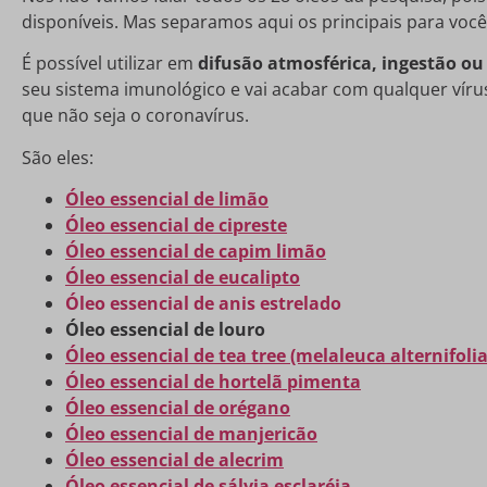
disponíveis. Mas separamos aqui os principais para você
É possível utilizar em
difusão atmosférica, ingestão o
seu sistema imunológico e vai acabar com qualquer víru
que não seja o coronavírus.
São eles:
Óleo essencial de limão
Óleo essencial de cipreste
Óleo essencial de capim limão
Óleo essencial de eucalipto
Óleo essencial de anis estrelado
Óleo essencial de louro
Óleo essencial de tea tree (melaleuca alternifolia
Óleo essencial de hortelã pimenta
Óleo essencial de orégano
Óleo essencial de manjericão
Óleo essencial de alecrim
Óleo essencial de sálvia esclaréia