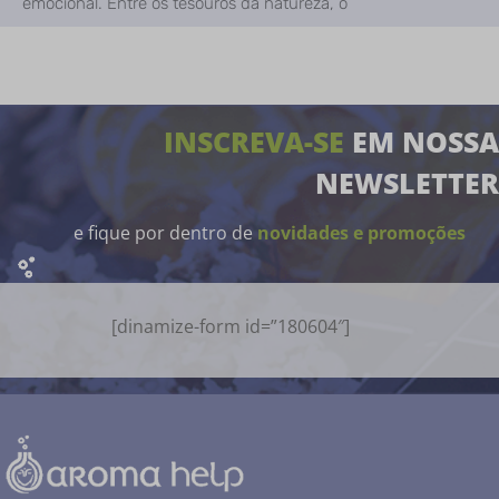
emocional. Entre os tesouros da natureza, o
INSCREVA-SE
EM NOSSA
NEWSLETTER
e fique por dentro de
novidades e promoções
[dinamize-form id=”180604″]