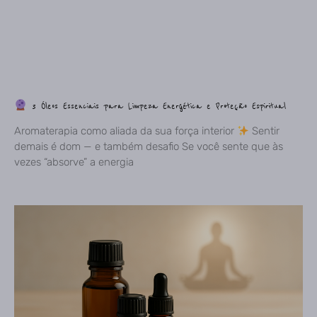
3 Óleos Essenciais para Limpeza Energética e Proteção Espiritual
Aromaterapia como aliada da sua força interior
Sentir
demais é dom — e também desafio Se você sente que às
vezes “absorve” a energia