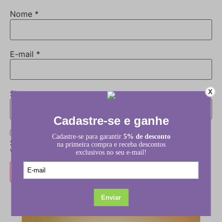
Nome
*
E-mail
*
X
Site
Salvar meus dados neste navegador para a próxima
vez que eu comentar.