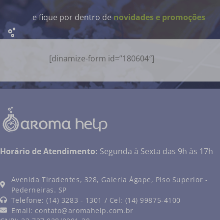
e fique por dentro de
novidades e promoções
[dinamize-form id=”180604″]
Horário de Atendimento:
Segunda à Sexta das 9h às 17h
Avenida Tiradentes, 328, Galeria Ágape, Piso Superior -
Pederneiras. SP
Telefone: (14) 3283 - 1301 / Cel: (14) 99875-4100
Email:
contato@aromahelp.com.br